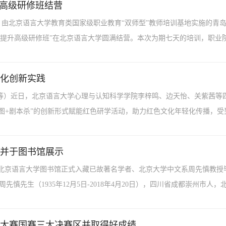
升高级研修班结营
群）由北京语言大学教育类国家级职业教育“双师型”教师培训基地实施的青岛
提升高级研修班”在北京语言大学圆满结营。本次为期七天的培训，职业院校
化创新实践
天怡 等）近日，北京语言大学心理与认知科学学院李梓鸣、边天怡、关紫茜等
图+剧本杀”的创新形式赋能红色研学活动，助力红色文化年轻化传播，受到当
并于图书馆展示
7月，北京语言大学图书馆正式入藏已故著名学者、北京大学中文系周先慎教
先生（1935年12月5日-2018年4月20日），四川省成都崇州市人，北
计大赛国赛三大决赛区并取得好成绩