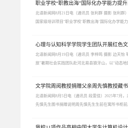
职业学校“职教出海”国际化办学能力提
北语新闻网8月21日电（通讯员 张利群 摄影 张利
国家级培训项目“职业学校‘职教出海’国际化办学能力
心理与认知科学学院学生团队开展红色文
北语新闻网8月19日电（通讯员 李梓鸣 摄影 边
旅”暑期社会实践团队赴河北易县狼牙山，以“动态地
文学院周阅教授捐赠父亲周先慎教授藏书
北语新闻网8月5日电（通讯员 段雯佳）2025年
先慎先生图书捐赠说明周先慎先生生前在寓所书柜前周先慎
我校11项作品亮相中国大学生计算机设