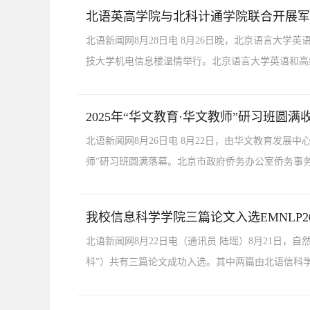
北语英高学院与北科计通学院联合开展军
北语新闻网8月28日电 8月26日晚，北京语言大
技大学机电信息楼温情举行。北京语言大学英语和高
2025年“华文教育·华文教师”研习班圆满
北语新闻网8月26日电 8月22日，由华文教育发展
师”研习班圆满落幕。北京市政府侨务办公室侨务事务
我校信息科学学院三篇论文入选EMNLP20
北语新闻网8月22日电（通讯员 陆瑶）8月21日，自
科”）共有三篇论文成功入选。其中两篇由北语信科学院