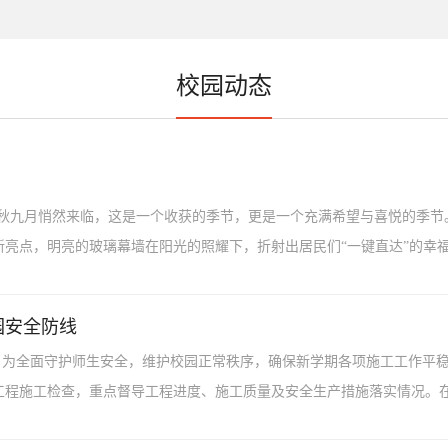
校园动态
）金秋九月悄然来临，这是一个收获的季节，更是一个充满希望与喜悦的季
亮点，明亮的玻璃幕墙在阳光的照耀下，折射出居民们“一键直达”的幸福生
园安全防线
，为全面守护师生安全，维护校园正常秩序，确保新学期各项施工工作平稳
程施工检查，重点督导工程进度、施工质量及安全生产措施落实情况。在学