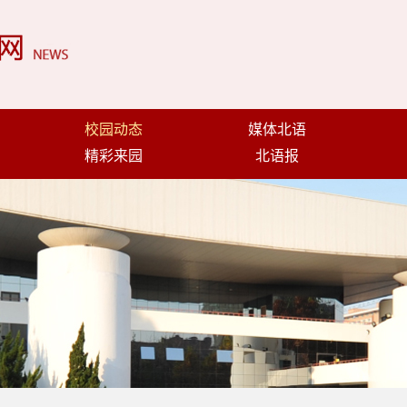
校园动态
媒体北语
精彩来园
北语报