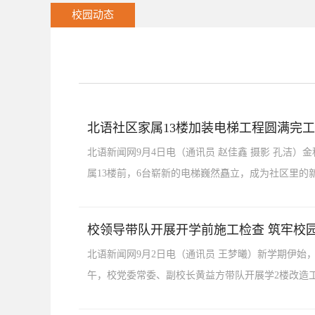
校园动态
北语社区家属13楼加装电梯工程圆满完工
北语新闻网9月4日电（通讯员 赵佳鑫 摄影 孔洁
属13楼前，6台崭新的电梯巍然矗立，成为社区里的新
校领导带队开展开学前施工检查 筑牢校
北语新闻网9月2日电（通讯员 王梦曦）新学期伊始
午，校党委常委、副校长黄益方带队开展学2楼改造工