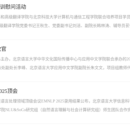
训慰问活动
学英语和高级翻译学院与北京科技大学计算机与通信工程学院联合培养项目学
级翻译学院党委书记王秋生、党委副书记刘洁、副院长韩林涛、辅导员苌怡萍
收官
中心主办，北京语言大学中华文化国际传播中心与应用中文学院联合承办的202
处副处长李峰、北京语言大学应用中文学院副院长朱文文，项目组教师代表
25顶会
然语言处理领域顶级会议EMNLP 2025录用结果公布，北京语言大学信息
NLU&SoCo研究组（自然语言理解与社会计算研究组）师生团队合作完成