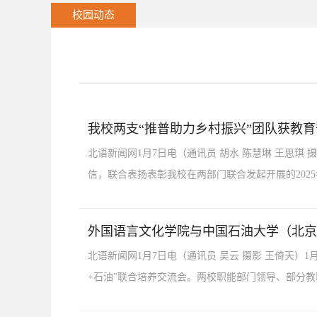
校园动态
我校两支“推普助力乡村振兴”团队获教
北语新闻网1月7日电（通讯员 胡水 陈慧琳 王思琪
信，联合表扬表彰我校在两部门联合发起开展的2025
外国语言文化学院与中国石油大学（北京
北语新闻网1月7日电（通讯员 吴云 摄影 王倚天）
+石油”联合培养交流会。两校职能部门领导、部分教