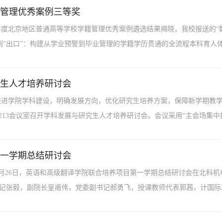
管理优秀案例三等奖
25年度北京地区普通高等学校学籍管理优秀案例遴选结果揭晓，我校报送的
”到“出口”：构建从学业预警到毕业管理的学籍学历贯通的全流程本科育人体.
生人才培养研讨会
推进学院学科建设，明确发展方向，优化研究生培养方案，保障新学期教学工
教五楼213会议室召开学科发展与研究生人才培养研讨会。会议采用“主会场集中报
一学期总结研讨会
12月26日，英语和高级翻译学院联合培养项目第一学期总结研讨会在北科机
张毅，副院长皇甫伟，党委副书记郝勇飞，授课教师代表郭茜，计国际251