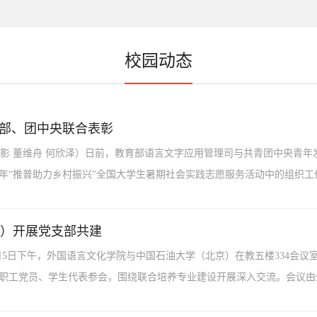
校园动态
育部、团中央联合表彰
 摄影 董维舟 何欣泽）日前，教育部语言文字应用管理司与共青团中央青
年“推普助力乡村振兴”全国大学生暑期社会实践志愿服务活动中的组织工作和
）开展党支部共建
1月5日下午，外国语言文化学院与中国石油大学（北京）在教五楼334会议
职工党员、学生代表参会，围绕联合培养专业建设开展深入交流。会议由外国