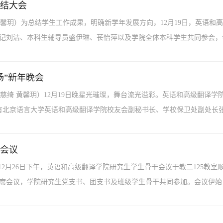
总结大会
 黄馨玥）为总结学生工作成果，明确新学年发展方向，12月19日，英语和高
记刘洁、本科生辅导员盛伊琳、苌怡萍以及学院全体本科学生共同参会，会议
扬”新年晚会
 陈慈绮 黄馨玥）12月19日晚星光璀璨，舞台流光溢彩。英语和高级翻译学院2
有北京语言大学英语和高级翻译学院校友会副秘书长、学校保卫处副处长张洋
会议
晞）12月26日下午，英语和高级翻译学院研究生学生骨干会议于教二125教
席会议，学院研究生党支书、团支书及班级学生骨干共同参加。会议伊始，丁