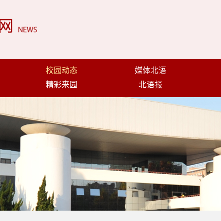
校园动态
媒体北语
精彩来园
北语报