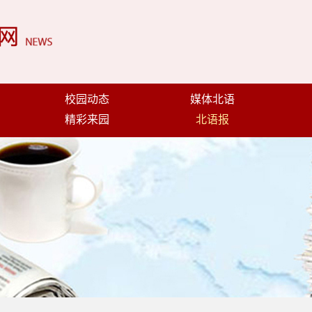
校园动态
媒体北语
精彩来园
北语报