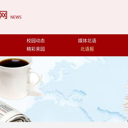
校园动态
媒体北语
精彩来园
北语报