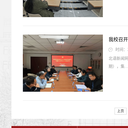
我校召开
时间：20
北语新闻网
期），集...
上页