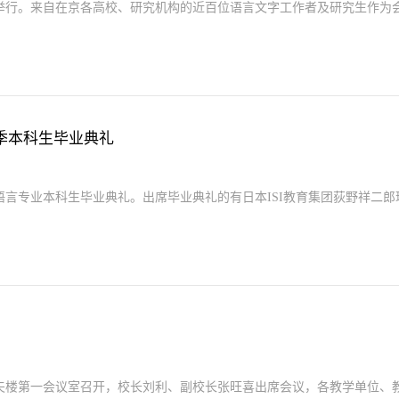
举行。来自在京各高校、研究机构的近百位语言文字工作者及研究生作为会议
春季本科生毕业典礼
语言专业本科生毕业典礼。出席毕业典礼的有日本ISI教育集团荻野祥二郎理
夫楼第一会议室召开，校长刘利、副校长张旺喜出席会议，各教学单位、教务