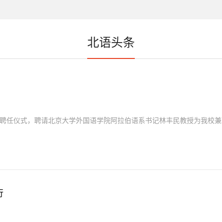
北语头条
重聘任仪式，聘请北京大学外国语学院阿拉伯语系书记林丰民教授为我校兼职
行