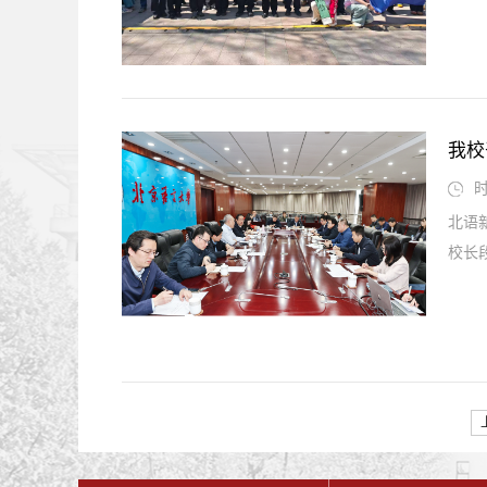
我校
时
北语
校长段