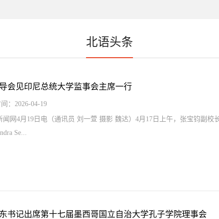
北语头条
导会见印尼总统大学监事会主席一行
间：2026-04-19
新闻网4月19日电（通讯员 刘一萱 摄影 魏达）4月17日上午，张宝钧
dra Se...
东书记出席第十七届墨西哥国立自治大学孔子学院理事会