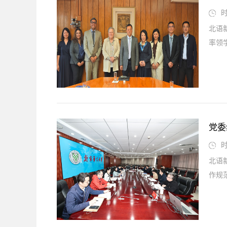
时
北语
率领学
党委
时
北语
作规范