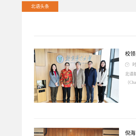
北语头条
校领
时
北语
（Chan
倪海