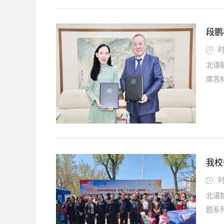
段鹏
时
北语
席苏林
我校
时
北语
题系列