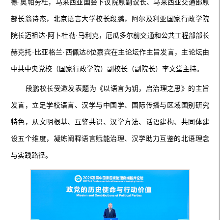
德·奥帕劳杜，马来西亚国会下议院原副议长、马来西亚交通部原
部长翁诗杰，北京语言大学校长段鹏，阿尔及利亚国家行政学院
院长迈祖达·阿卜杜勒·马利克，厄瓜多尔前交通和公共工程部部长
赫克托·比亚格兰·西佩达8位嘉宾在主论坛作主旨发言，主论坛由
中共中央党校（国家行政学院）副校长（副院长）李文堂主持。
段鹏校长受邀发表题为《以语言为钥，启治理之思》的主旨
发言，立足学校语言、汉学与中国学、国际传播与区域国别研究
特色，从文明根基、互鉴共识、汉学方法、话语建构、共同体建
设五个维度，凝练阐释语言赋能治理、汉学助力互鉴的北语理念
与实践路径。