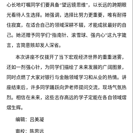
心长地叮嘱同学们要具备“望远镜思维”，以长远的跨期眼
光看待人生选择。她强调，选择比努力更重要，唯有耐得
住寂寞，在适合自己的领域深耕不辍，才能成就最好的自
己。她还赠予同学们“指南针、滚雪球、强内心”这九字箴
言，言简意赅却发人深省。
本次讲座不仅拨开了当下宏观经济世界的重重迷雾，
还如一剂强心针，为同学们描绘了未来发展的广阔图景，
同时点燃了大家对银行与金融领域学习和从业的热情。讲
座结束后，许多同学踊跃向尹老师提问交流，现场气氛热
烈。相信在未来，这些志存高远的学子定能在各自领域熠
熠生辉。
编辑：吕美凝
审校：陈思远