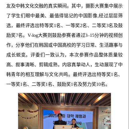
友及中韩文化交融的真实瞬间。
其中，
摄影大赛集中展示
了学生们眼中最美、最值得铭记的中国影像
,经过层层筛
选，最终评选出特等奖1名、一等奖2名、二等奖3名及鼓
励奖7名。V-log大赛
则
鼓励参赛者通过
3–15分钟的视频创
作，分享他们在韩国或中国高校的学习日常
、
生活趣事与
成长蜕变。评委们一致认为，本次参赛作品整体质量较
高、
叙事
清晰、
剪辑成熟，内容真挚
动人
，
生动
展现
了
中
韩青年
的
相互理解与文化共鸣。
最终评选出特等奖
1名、
一等奖1名、二等奖1名、鼓励奖1名及努力奖10名。