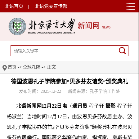
北语首页
|
北语党委宣传部
->
-> 正文
首页
全球孔院
德国波恩孔子学院参加“贝多芬友谊奖”颁奖典礼
发布时间：2025-12-22
新闻来源：孔子学院工作处
北语新闻网12月22日电
（
通讯员
程子轩
摄影
程子轩
杨淑兰）当地时间12月17日，由波恩贝多芬故居主办、波
恩孔子学院协办的首届“贝多芬友谊奖”颁奖典礼在波恩贝
多芬故居举行。国际著名华裔作曲家、指挥家、奥斯卡奖