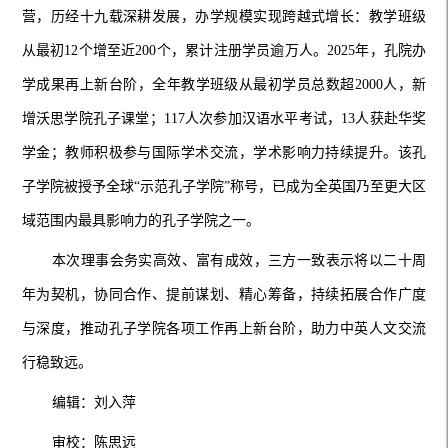
营，历经十九载深耕发展，办学规模实现跨越式增长：教学班级
从最初12个增至近200个，累计注册学员逾万人。2025年，孔院办
学成果再上新台阶，全年教学班级从最初学员总数超2000人，新
增沃思学院孔子课堂；117人次参加汉语水平考试，13人获赴华奖
学金；教师积极参与国际学术交流，学术影响力持续提升。该孔
子学院被授予全球“示范孔子学院”称号，已成为全英国乃至更大区
域范围内最具影响力的孔子学院之一。
本次理事会务实高效、富有成效，三方一致表示将以二十周
年为契机，协同合作、提前谋划、精心筹备，持续拓展合作广度
与深度，推动孔子学院各项工作再上新台阶，助力中英人文交流
行稳致远。
编辑：刘入萍
审校：陈思远