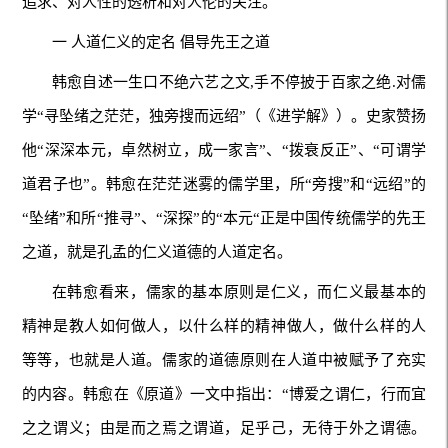
追求、对人性的透析和对人伦的关注。
一 人道仁义的定名 倡导先王之道
韩愈自述一生口不绝六艺之文,手不停披于百家之绝.对儒
学“寻坠绪之茫茫，独旁搜而远绍”（《进学解》）。史家赞扬
他“深深本元，卓然树立，成一家言”、“拨衰反正”、“可谓学
道君子也”。韩愈在茫茫迷雾的儒学里，所“旁搜”和“远绍”的
“坠绪”和所“推寻”、“深探”的“本元“正是中国传统儒学的先王
之道，就是孔孟的仁义道德的人道定名。
在韩愈看来，儒家的基本原则是仁义，而仁义最基本的
精神是教人如何做人，以什么样的精神做人，做什么样的人
等等，也就是人道。儒家的道德原则在人道中被赋予了充实
的内容。韩愈在《原道》一文中指出：“博爱之谓仁，行而宜
之之谓义；由是而之焉之谓道，足乎己，无待于外之谓德。