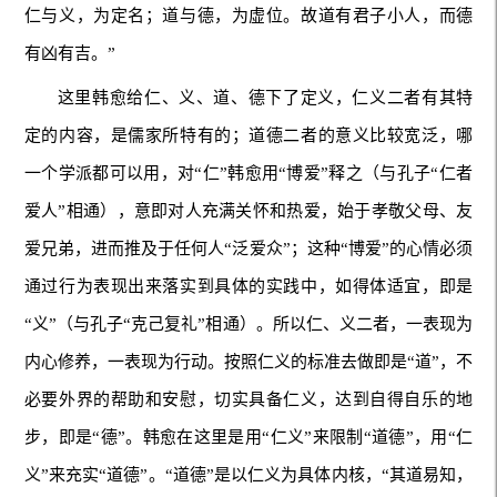
仁与义，为定名；道与德，为虚位。故道有君子小人，而德
有凶有吉。”
这里韩愈给仁、义、道、德下了定义，仁义二者有其特
定的内容，是儒家所特有的；道德二者的意义比较宽泛，哪
一个学派都可以用，对“仁”韩愈用“博爱”释之（与孔子“仁者
爱人”相通），意即对人充满关怀和热爱，始于孝敬父母、友
爱兄弟，进而推及于任何人“泛爱众”；这种“博爱”的心情必须
通过行为表现出来落实到具体的实践中，如得体适宜，即是
“义”（与孔子“克己复礼”相通）。所以仁、义二者，一表现为
内心修养，一表现为行动。按照仁义的标准去做即是“道”，不
必要外界的帮助和安慰，切实具备仁义，达到自得自乐的地
步，即是“德”。韩愈在这里是用“仁义”来限制“道德”，用“仁
义”来充实“道德”。“道德”是以仁义为具体内核，“其道易知，