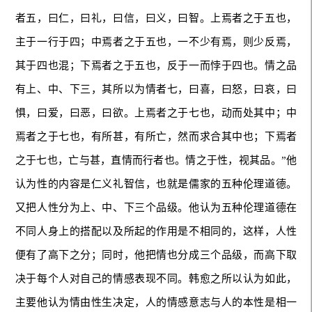
者五，曰仁，曰礼，曰信，曰义，曰智。上焉者之于五也，
主于一行于四；中焉者之于五也，一不少有焉，则少反焉，
其于四也混；下焉者之于五也，反于一而悖于四也。情之品
有上、中、下三，其所以为情者七，曰喜，曰怒，曰哀，曰
惧，曰爱，曰恶，曰欲。上焉者之于七也，动而处其中；中
焉者之于七也，有所甚，有所亡，然而求合其中也；下焉者
之于七也，亡与甚，直情而行者也。情之于性，视其品。”他
认为性的内容是仁义礼智信，也就是儒家的五种伦理道德。
又把人性分为上、中、下三个品级。他认为五种伦理道德在
不同人身上的搭配以及所起的作用是不相同的，这样，人性
便有了高下之分；同时，他把情也分成三个品级，而高下取
决于每个人对自己的情感表现不同。韩愈之所以认为如此，
主要他认为情由性生决定，人的情感意志与人的本性是相一