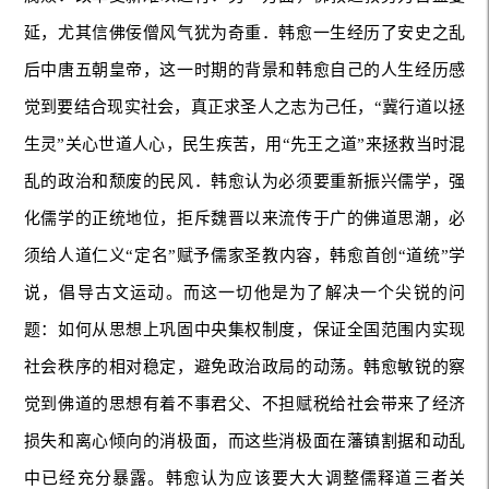
延，尤其信佛佞僧风气犹为奇重．韩愈一生经历了安史之乱
后中唐五朝皇帝，这一时期的背景和韩愈自己的人生经历感
觉到要结合现实社会，真正求圣人之志为己任，“冀行道以拯
生灵”关心世道人心，民生疾苦，用“先王之道”来拯救当时混
乱的政治和颓废的民风．韩愈认为必须要重新振兴儒学，强
化儒学的正统地位，拒斥魏晋以来流传于广的佛道思潮，必
须给人道仁义“定名”赋予儒家圣教内容，韩愈首创“道统”学
说，倡导古文运动。而这一切他是为了解决一个尖锐的问
题：如何从思想上巩固中央集权制度，保证全国范围内实现
社会秩序的相对稳定，避免政治政局的动荡。韩愈敏锐的察
觉到佛道的思想有着不事君父、不担赋税给社会带来了经济
损失和离心倾向的消极面，而这些消极面在藩镇割据和动乱
中已经充分暴露。韩愈认为应该要大大调整儒释道三者关