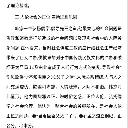
了理论基础。
三 人伦社会的正位 宣扬理想乐园
韩愈一生弘扬儒学,倡导先王之道,他最关心的社会问题是
佛教和道教盛行所造成的社会问题以及现实社会中的人际关
系问题.在他看来，当时社会佛道二教的盛行给社会生产经济
带来了巨大冲击,佛教思想对于中国传统民族文化的冲击和破
坏深为严重,以及由此造成了人们行为方式的变乱,导致社会”
伤风败俗”,”不知君臣之义,父子之情”.人际关系错综,人与人之
间充满虚伪、欺骗和卑鄙，人情疏薄，人际不和谐。韩愈对
此情形，他力图抑邪兴正，辨时俗之惑，正位人伦，弘扬儒
学之社会伦理。他认为，整合社会的关键所在，是社会人伦
正位之问题，要“君君臣臣父父子子”，要孔孟之道立纲纪，正
名分，尽本分。