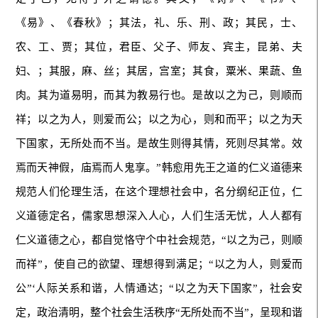
《易》、《春秋》；其法，礼、乐、刑、政；其民，士、
农、工、贾；其位，君臣、父子、师友、宾主，昆弟、夫
妇、；其服，麻、丝；其居，宫室；其食，粟米、果蔬、鱼
肉。其为道易明，而其为教易行也。是故以之为己，则顺而
祥；以之为人，则爱而公；以之为心，则和而平；以之为天
下国家，无所处而不当。是故生则得其情，死则尽其常。效
焉而天神假，庙焉而人鬼享。”韩愈用先王之道的仁义道德来
规范人们伦理生活，在这个理想社会中，名分纲纪正位，仁
义道德定名，儒家思想深入人心，人们生活无忧，人人都有
仁义道德之心，都自觉恪守个中社会规范，“以之为己，则顺
而祥”，使自己的欲望、理想得到满足；“以之为人，则爱而
公”‘人际关系和谐，人情通达；“以之为天下国家”，社会安
定，政治清明，整个社会生活秩序“无所处而不当”，呈现和谐