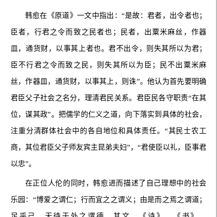
韩愈在《原道》一文中指出：“是故：君者，出令者也；
臣者，行君之令而致之民者也；民者，出粟米麻丝，作器
皿，通货财，以事其上者也。君不出令，则失其所以为君；
臣不行君之令而致之民，则失其所以为臣；民不出粟米麻
丝，作器皿，通货财，以事其上，则诛”。他认为首先要明确
君臣父子社会之名分，理清君民关系。君臣民各守职责“在其
位，谋其政”。把儒学的仁义之道，向下落实到具体的社会，
注重分清群体社会中的各自地位和具体责任。“其民士农工
商，其位君臣父子师友宾主昆弟夫妇”，“君使臣以礼，臣事君
以忠”。
在正位人伦的同时，韩愈进而描述了自己理想中的社会
乐园：“博爱之谓仁；行而宜之之谓义；由是而之焉之谓道；
足乎己，无待于外之谓德。其文，《诗》、《书》、