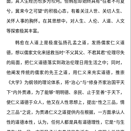
面，其人生经历也多为坎坷。但韩愈却始终具有“往者不可复
兮，冀来今之可望”的积极心态，有着关注人世、关切人生、
关怀人事的胸怀。在其思想中，对人生、人伦、人道、人文
等探索极其丰富。
韩愈在人道上是极度弘扬孔孟之道，发扬儒家仁义道
德，想以儒家文化来拯救当时“不父其父、不君其君”伦理尽失
的局面，把仁义道德落实到政治伦理日用生活之中；同时，
他阐发传统的儒家的先王之道，用仁义来充实道德，推崇
《大学》为纲领的理论体系，将“治心”与“修身齐家治国平天
下”内外贯通，为了能够“明明德、亲民、止于至善”于天下，
使仁义道德于众人，他又在人性思想上，提出“性之三品，情
之三品”之说，为贯通仁义之道提供内在根据，一方面承认人
性的道德本性，认为，任何人都是具有道德理性，它是“与生