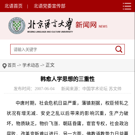
北语首页
|
北语党委宣传部
->
-> 正文
首页
学术动态
韩愈人学思想的三重性
发布时间：2007-06-04
新闻来源：中国学术论坛 苏文帅
中唐时期，社会危机日益严重，藩镇割据，权臣倾轧之
状况有增无减．安史之乱以后带来的影响沉重，生产力破
坏，物质缺乏，物价飞涨．朝廷昏庸，宦官专权，社会政治
腐败．改革变新难以进行．另一方面，佛教道教势力日益蔓