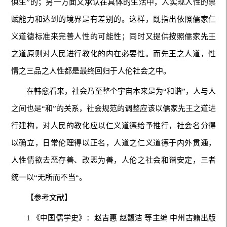
俱生”的；另一方面又承认在具体的生活中，人实现人性的禀
赋能力和达到的境界是有差别的。这样，既指出依照儒家仁
义道德标准来完善人性的可能性；同时又提供按照儒家先王
之道原则对人民进行教化的内在必要性。而先王之人道，性
情之三品之人性都是最终回归于人伦社会之中。
在韩愈看来，社会乃至整个宇宙本来是为“和谐”，人与人
之间也是“和”的关系，社会规范的调整应该以儒家先王之道进
行建构，对人民的教化应以仁义道德给予推行，社会名分得
以确立，日常伦理得以正名，人道之仁义道德于内外贯通，
人性情欲去恶存善、改恶为善，人伦之社会和谐安定，三者
统一以“无所而不当“。
【参考文献】
1 《中国儒学史》：赵吉惠 赵馥洁 等主编 中州古籍出版