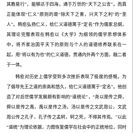
其教易行”，能够达于四海，通于万世的“天下之公言”。而真
正能体现“仁义”原则的是“除天下之害，兴天下之利”的“圣
人”。韩愈弘扬仁义，给仁义道德寓于“定名”作为儒家总纲，
其理论完整表现在韩愈以《大学》为纲领的儒学思想体系
中，将齐家治国平天下的原则与个人的道德修养联系在一
起，用“将以有为也”的仁义道德，贯通内外两个方面，融二者
于一体。
韩愈对历史上儒学受到多次挫折表现了极度的感慨。为
了倡导先王之道的崇高和悠久，给仁义道德寓于“定名”。他创
造了对后世儒学发展颇有影响的“道统论”，“尧以是传之舜，
舜以是传之禹，禹以是传之汤，汤以是传之文武周公，文武
周公传之孔子，孔子传之孟轲，轲之死，不得其传焉。”以此
“道统”为理论依据，力图恢复儒学在社会中的正统地位，同时