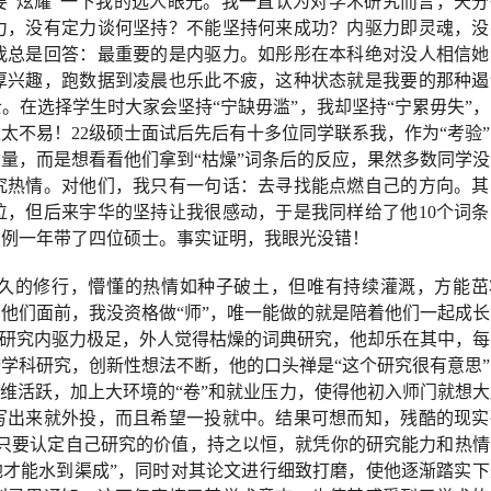
要
“炫耀”一下我的选人眼光。我一直认为对学术研究而言，天分
力，没有定力谈何坚持？不能坚持何来成功？内驱力即灵魂，没
我总是回答：最重要的是内驱力。如彤彤在本科绝对没人相信她
厚兴趣，跑数据到凌晨也乐此不疲，这种状态就是我要的那种遏
。在选择学生时大家会坚持“宁缺毋滥”，我却坚持“宁累毋失”
太不易！22级硕士面试后先后有十多位同学联系我，作为“考验
质量，而是想看看他们拿到“枯燥”词条后的反应，果然多数同学
究热情。对他们，我只有一句话：去寻找能点燃自己的方向。其
位，但后来宇华的坚持让我很感动，于是我同样给了他10个词条
破例一年带了四位硕士。事实证明，我眼光没错！
久的修行，懵懂的热情如种子破土，但唯有持续灌溉，方能茁
在他们面前，我没资格做
“师”，唯一能做的就是陪着他们一起成
德研究内驱力极足，外人觉得枯燥的词典研究，他却乐在其中，每
学科研究，创新性想法不断，他的口头禅是“这个研究很有意思”
维活跃，加上大环境的“卷”和就业压力，
使得
他初入师门就想大
写出来就外投，而且希望一投就中。结果可想而知，残酷的现实
“只要认定自己研究的价值，持之以恒，就凭你的研究能力和热情
地才能水到渠成”，同时对其论文进行
细致打磨
，使他逐渐踏实下