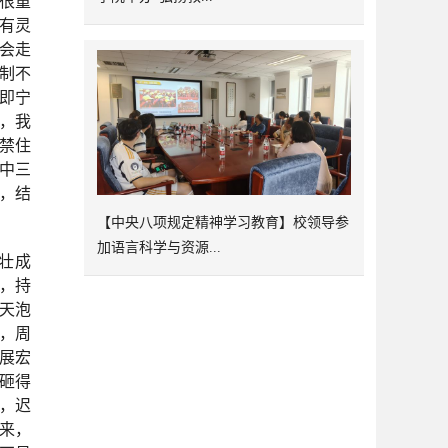
很重
有灵
会走
制不
，即宁
”，我
没禁住
中三
，结
【中央八项规定精神学习教育】校领导参
加语言科学与资源...
壮成
长，持
天泡
，周
展宏
砸得
，迟
来，