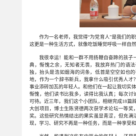
作为一名老师，我觉得
“为党育人”是我们的
这更是一种生活方式，就像吃饭睡觉呼吸一样自
我很幸运！能和一群不用扬鞭自奋蹄的孩子
典，惭愧之余，无知者无畏，
我
放弃
热门
的语法
独，抬头是浩如烟海的词条，低首是空空如也的
地，作为一个辞书新兵，我拿什么吸引优秀人才
事业添砖加瓦的年轻人。和他们在一起让我切实
惭愧，他们读书比我多，读得比我认真；每次讨
可待。近三年，我们这个小团队，相继完成18篇辞
大创项目，博士生陈贤德两次获学术论坛一等奖
奖。这些研究热情结出的果实虽显青涩，但充满
现，学习、研究不再是一种任务，而是一种享受