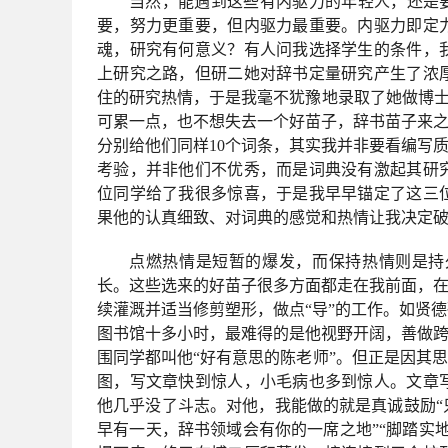
当然，能遇到这些有内驱力的年轻人，还是
要，努力更重要，但内驱力最重要。内驱力即定
魂，研究有何意义？有人问我选择学生的条件，
上研究之路，但研二她对辞书定量研究产生了浓
住的研究热情，于是我毫不犹豫地录取了她做博士
可累一点，也不想失去一个好苗子，辞书苗子来之
分别给他们同样10个词条，其实我并非要看编写
考验，并非他们不优秀，而是词典没有激起其研
位同学给了我很多惊喜，于是我早早锚定了这三
果他的认真细致、对词典的感觉和热情让我决定
点燃热情是短暂的爆发，而保持热情则是持
长
。这些选来的好苗子很多方面都走在我前面，
续灌溉并适当修剪塑形，做点“导”的工作。如贤
图书馆十多小时，最难得的是他视野开阔，善做跨
围同学都叫他“好有意思的陈老师”。但正是因其思
图，写文章快到惊人，小毛病也多到惊人。文章
他几乎没了斗志。对他，我能做的就是真诚鼓励
早有一天，辞书领域会有你的一席之地”“脚踏实