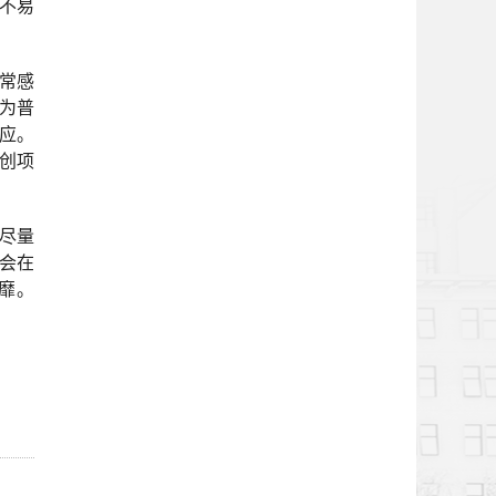
不易
常感
作为普
应。
创项
尽量
会在
靡。