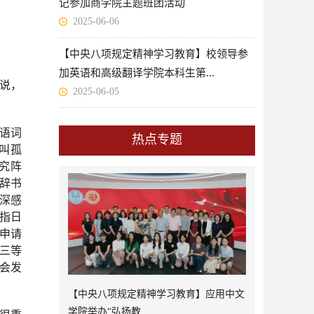
记参加商学院主题班团活动
2025-06-06
【中央八项规定精神学习教育】校领导参
加英语和高级翻译学院本科生第...
来说，
2025-06-05
语词
热点专题
叫孤
究阵
辞书
我深感
指日
功申请
三等
会发
【中央八项规定精神学习教育】应用中文
学院举办“弘扬教...