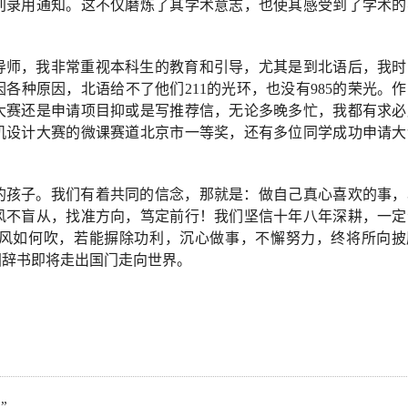
刊录用通知。这不仅磨炼了其学术意志，也使其感受到了学术的
导师，我非常重视本科生的教育和引导，尤其是到北语后，我时
因各种原因，北语给不了他们
211的光环，也没有985的荣光。
大赛还是申请项目抑或是写推荐信，无论多晚多忙，我都有求必
机设计大赛的微课赛道北京市一等奖，还有多位同学成功申请大
的孩子。我们有着共同的信念，那就是：
做自己真心喜欢的事，
风不盲从，找准方向，笃定前行！我们坚信
十年八年
深耕
，一定
风如何吹，若能摒除功利，沉心做事，不懈努力，终将所向披
国辞书即将走出国门走向世界。
”