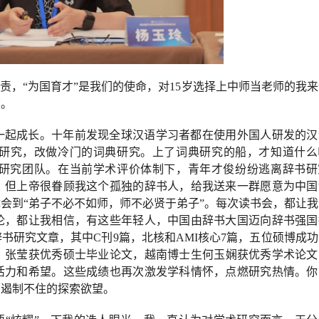
职责，“为国育才”是我们的使命，对15岁选择上中师当老师的我
然。
一起成长。十年前发现全球汉语学习者都在使用外国人研发的汉
研究，改做冷
门
的词典研究。上了词典研究的船，才知道什么
研究团队。在当前学术评价体制下，青年才俊纷纷逃离辞书研
？但上帝很眷顾我这个孤独的辞书人，给我送来一群愿意为中国
体会到
“弟子不必不如师，师不必贤于弟子”。每次读书会，都让
论，都让我相信，有这些年轻人，中国由辞书大国迈向辞书强国
书研究文章，其中C刊9篇，北核和AMI核心7篇，五位硕博成
，
张莹获优秀硕士毕业论文
，越南博士生何玉娴获优秀学术论文
活力和希望。这些成绩也再次激发学科情怀，点燃研究热情
。
你
和遏制不住的探索欲望。