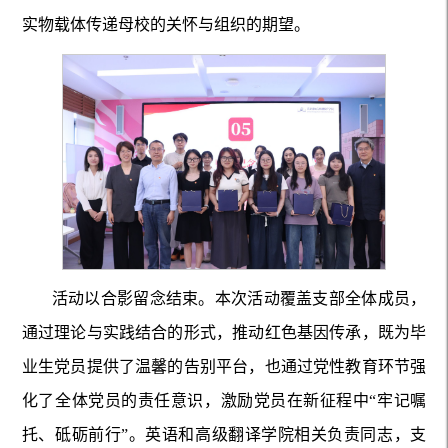
实物载体传递母校的关怀与组织的期望。
活动以合影留念结束。
本次活动覆盖支部全体成员，
通过理论与实践结合的形式，推动红色基因传承，
既为毕
业生党员提供了温馨的告别平台，也通过党性教育环节强
化了全体党员的责任意识，激励党员在新征程中“牢记嘱
托、砥砺前行”。英语和高级翻译学院相关负责同志，支