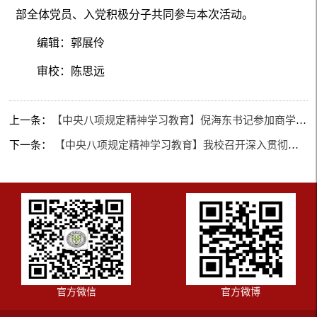
部全体党员、入党积极分子共同参与本次活动。
编辑：郭展伶
审校：陈思远
上一条：
【中央八项规定精神学习教育】倪海东书记参加商学院主题班团活动
下一条：
【中央八项规定精神学习教育】我校召开深入贯彻中央八项规定精神学习教育交流会
官方微信
官方微博