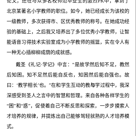
论文，还在与众多名校师范毕业生的激烈PK中，拿到了
北京某著名小学教师的职位。如今，她已经成长为该校的
一级教师，多次获得市、区优秀教师的称号。在她成功经
验的基础上，之后我又培养出了多位优秀小学教师，让智
能语音习得技术实验室成为小学教师的摇篮，实在令人有
一种无心插柳柳成荫的成就感。
戴圣《礼记·学记》中言：“是故学然后知不足，教然
后知困。知不足然后能自反也，知困然后能自强也。故
曰：‘教学相长’也。”在和学生互动的教
与
学过程中，我深
深感受到圣人之言中的智慧和哲理。来自各种各样学生的
“困”和“惑”，促使着自己不断反思和探索，一步步摸索人
才培养的规律，并提炼出自己能够驾轻就熟的人才培养模
式。