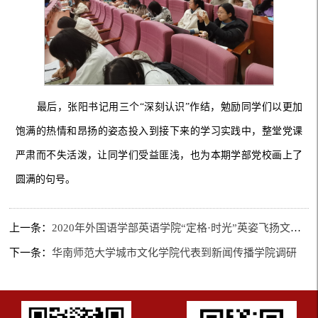
最后，张阳书记用三个
“深刻认识”作结，勉励
同学们
以更加
饱满的
热情和昂扬的姿态投入到接下来的学习实践中，
整堂党课
严肃而不失活泼，让同学们受益匪浅，
也为本期学部党校
画上了
圆满的句号。
上一条：
2020年外国语学部英语学院“定格·时光”英姿飞扬文艺晚会落幕
下一条：
华南师范大学城市文化学院代表到新闻传播学院调研