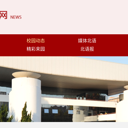
校园动态
媒体北语
精彩来园
北语报