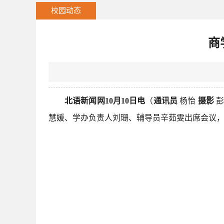
校园动态
商
北语新闻网10月10日电
（
通讯员
杨怡
摄影
彭
慧媛、学办负责人刘珊、辅导员辛茹雯出席会议，商