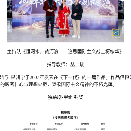
主持队
《恒河水，黄河浪——追思国际主义战士柯棣华》
指导教师：丛上峻
华》是凯宁于2007年发表在《下一代》的一篇作品。作品借
界的医者仁心与理想火炬，讴歌国际主义精神的不朽光辉。
独幕剧•甲组
铜奖