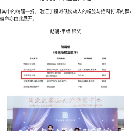
是其中的精髓一折，融汇了程派低婉动人的唱腔与插科打诨的群
之宿命亦由此展开。
朗诵•甲组
银奖