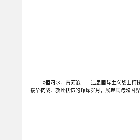
《恒河水，黄河浪——追思国际主义战士柯棣
援华抗战、救死扶伤的峥嵘岁月，展现其跨越国