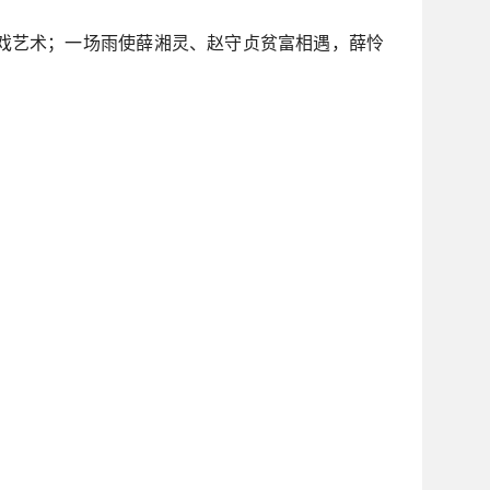
戏艺术；一场雨使薛湘灵、赵守贞贫富相遇，薛怜