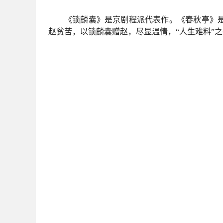
《锁麟囊》是京剧程派代表作。《春秋亭》
赵贫苦，以锁麟囊赠赵，尽显温情，“人生难料”