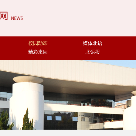
校园动态
媒体北语
精彩来园
北语报