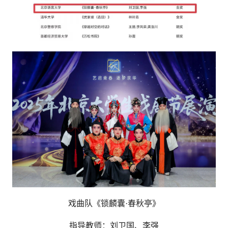
戏曲队
《锁麟囊·春秋亭》
指导教师：刘卫国、李强