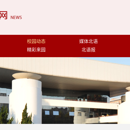
校园动态
媒体北语
精彩来园
北语报