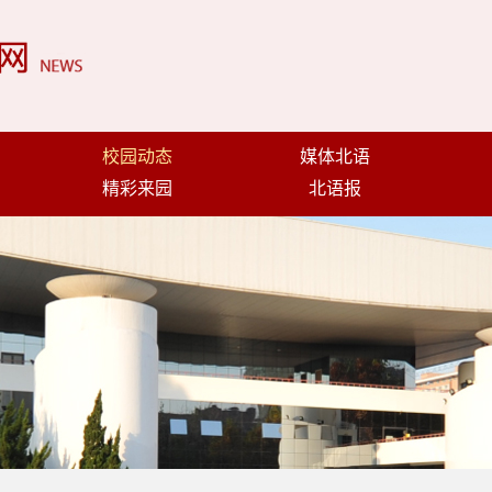
校园动态
媒体北语
精彩来园
北语报