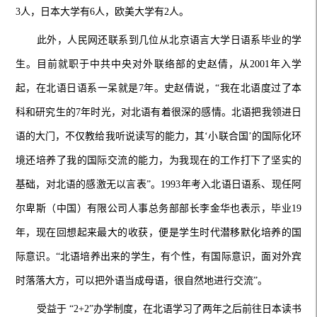
3人，日本大学有6人，欧美大学有2人。
此外，人民网还联系到几位从北京语言大学日语系毕业的学
生。目前就职于中共中央对外联络部的史赵倩，从2001年入学
起，在北语日语系一呆就是7年。史赵倩说，“我在北语度过了本
科和研究生的7年时光，对北语有着很深的感情。北语把我领进日
语的大门，不仅教给我听说读写的能力，其‘小联合国’的国际化环
境还培养了我的国际交流的能力，为我现在的工作打下了坚实的
基础，对北语的感激无以言表”。1993年考入北语日语系、现任阿
尔卑斯（中国）有限公司人事总务部部长李金华也表示，毕业19
年，现在回想起来最大的收获，便是学生时代潜移默化培养的国
际意识。“北语培养出来的学生，有个性，有国际意识，面对外宾
时落落大方，可以把外语当成母语，很自然地进行交流”。
受益于 “2+2”办学制度，在北语学习了两年之后前往日本读书