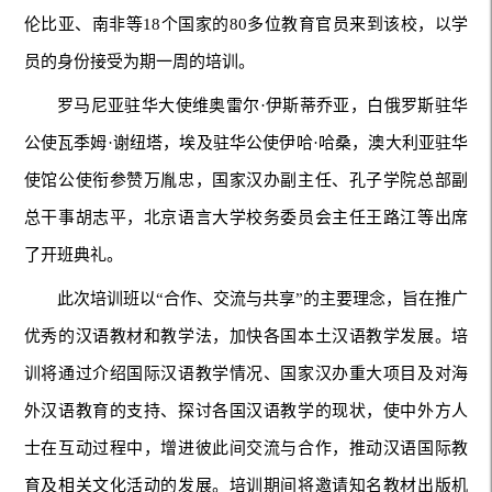
伦比亚、南非等18个国家的80多位教育官员来到该校，以学
员的身份接受为期一周的培训。
罗马尼亚驻华大使维奥雷尔·伊斯蒂乔亚，白俄罗斯驻华
公使瓦季姆·谢纽塔，埃及驻华公使伊哈·哈桑，澳大利亚驻华
使馆公使衔参赞万胤忠，国家汉办副主任、孔子学院总部副
总干事胡志平，北京语言大学校务委员会主任王路江等出席
了开班典礼。
此次培训班以“合作、交流与共享”的主要理念，旨在推广
优秀的汉语教材和教学法，加快各国本土汉语教学发展。培
训将通过介绍国际汉语教学情况、国家汉办重大项目及对海
外汉语教育的支持、探讨各国汉语教学的现状，使中外方人
士在互动过程中，增进彼此间交流与合作，推动汉语国际教
育及相关文化活动的发展。培训期间将邀请知名教材出版机