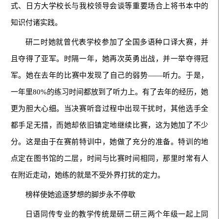
式、日方大学校长与我校领导会谈等重要场合上将书本中的
知识付诸实践。
研二时她就曾代表学校参加了全国多语种口译大赛，并
且夺得了亚军。时隔一年，她再次英勇出战，并一举夺得冠
军。她在去年的比赛中发现了自己的弱势——听力。于是，
一年里80%的练习时间都放到了听力上。有了去年的经历，她
更为胆大心细。当决赛听音过程中出现干扰时，其他选手全
都手足无措，而她却依旧镇定地继续比赛，这为她加了不少
分。这是由于在赛前特训中，她做了充分的准备。特训的地
点定在图书馆的二层，时间与比赛时间相同，那里时常有人
在附近走动，她练的就是不受外界打扰的定力。
榜样使她追逐梦想的脚步永不停歇
日语同传专业的教学传统是研二研三两个年级一起上同