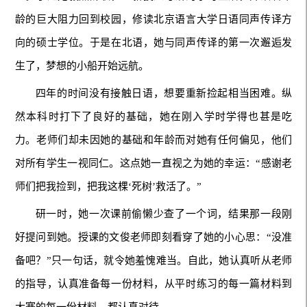
龄的巨大阻力回到校园，修读北京语言大学日语同声传译方
向的硕士学位。于是在北语，她与同声传译的第一次邂逅发
生了，梦想的小船开始远航。
四年的时间没有接触日语，想要重新捡起相当困难。纵
然本科时打下了良好的基础，她在刚入学时学得也甚是吃
力。老师们却未因她的基础和年龄而对她有任何偏见，他们
对所有学生一视同仁。这点她一直视之为她的幸运：“感谢老
师们把我捡到，把我这棵‘死树’救活了。”
研一时，她一次课前偷懒少查了一个词，结果那一段刚
好提问到她。授课的文俊老师即刻看穿了她的小心思：“没准
备吧？”只一句话，就令她羞愧难当。自此，她认真听从老师
的指导，认真准备每一份材料，从平时练习的每一篇材料到
大赛的每一份材料，都认真对待。