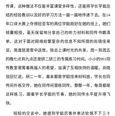
传课，这种做法不仅能丰富课堂多样性，还能将学长学姐总
结的经验教训以及好的学习方法一届一届地传递下去。在14
年口译大赛上夺得冠亚军的两位学姐刚好在她的班上，她们
倾囊相授，毫无保留地分享自己的听力材料和同传书籍清
单，这对于面对网络纷繁复杂的信息不知所措的尚晓佳来
说，简直就是雪中送炭。除去上课时光的共享，周一到周五
的晚七点到九点还是研二研三的专属练习时间。小小的901同
传教室寄寓着两届人的希望，溢满了互相扶持的温暖。尚晓
佳回忆说，研二一年，基本都是学姐找来材料放，学长在同
传间外练交传，她在同传间里练同传。整整一年，每周都是
这样练习，跟着学长学姐的节奏，她的同传水平提升得飞
快。
短短的交谈中，她提到学姐厉害并表达钦佩不下三十