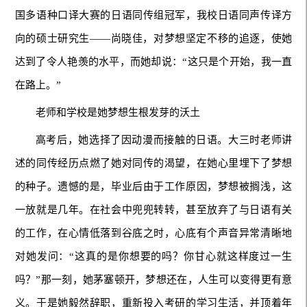
国多语种口译大赛的日语同传组冠军，我校日语同声传译方
向的硕士研究生——尚晓佳，对梦想坚定不移的追逐，使她
达到了令人艳羡的水平，而她却说：“这只是个开始，我一直
在路上。”
老师和学校是她梦想生根发芽的沃土
高考后，她选择了因动漫而接触的日语。大三时老师讲
述的同传经历点燃了她对同传的渴望，在她心里埋下了梦想
的种子。遗憾的是，毕业后由于工作原因，梦想被搁浅，这
一放就是几年。在社会中兜兜转转，甚至放弃了与日语有关
的工作，在心情低落到谷底之时，心底有个声音异常清晰地
对她发问：“这真的是你想要的吗？你甘心就这样度过一生
吗？”那一刻，她茅塞顿开，梦想还在，人生可以变得更有意
义。于是她毅然辞职，重新投入考研的学习生活，并顶着年