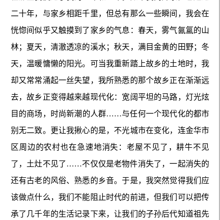
二十年，与家乡相距千里，但总有那么一些瞬间，我会在
恍惚间似乎又触摸到了家乡的气息：春天，雾气氤氲的山
林；夏天，清澈透凉的溪水；秋天，满目金黄的田野；冬
天，温暖慵懒的阳光。可当我重新踏上故乡的土地时，我
却又常常涌起一丝失望，我所熟悉的那个故乡正在渐渐远
去，故乡正变得越来越现代化：宽阔平坦的马路，灯光炫
目的商场，时尚新潮的人群……与任何一个现代化的都市
别无二致。更让我揪心的是，不光城市在变化，连金华市
区周边的农村也在急速地消失：老屋不见了，耕牛不见
了，土灶不见了……不仅仅是老物件消失了，一起消失的
还有古老的风俗、熟悉的乡音。于是，我突然觉得我们应
该做点什么，我们不能阻止时代的前进，但我们可以把传
承了几千年的生活记录下来，让我们的子孙后代知道祖先