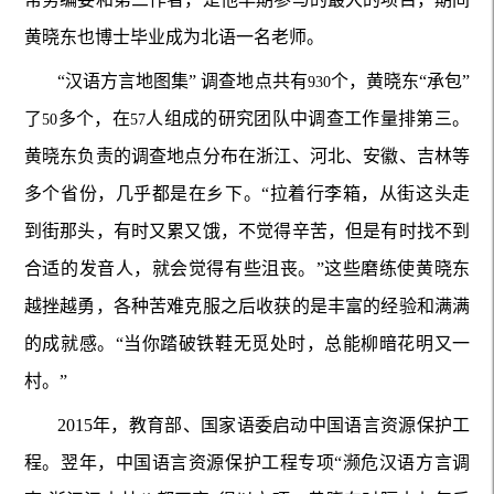
黄晓东也博士毕业成为北语一名老师。
“汉语方言地图集” 调查地点共有
个，黄晓东“承包”
930
了
多个，在
人组成的研究团队中调查工作量排第三。
50
57
黄晓东负责的调查地点分布在浙江、河北、安徽、吉林等
多个省份，几乎都是在乡下。“拉着行李箱，从街这头走
到街那头，有时又累又饿，不觉得辛苦，但是有时找不到
合适的发音人，就会觉得有些沮丧。”这些磨练使黄晓东
越挫越勇，各种苦难克服之后收获的是丰富的经验和满满
的成就感。“当你踏破铁鞋无觅处时，总能柳暗花明又一
村。”
2015
年，教育部、国家语委启动中国语言资源保护工
程。翌年，中国语言资源保护工程专项“濒危汉语方言调