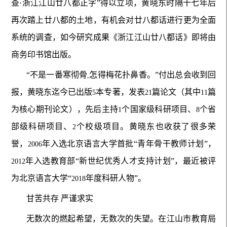
查·浙江江山廿八都正字”得以立项，黄晓东时隔十七年后
再次踏上廿八都的土地，有机会对廿八都话进行更为全面
系统的调查，如今研究成果《浙江江山廿八都话》即将由
商务印书馆出版。
“不是一番寒彻骨
怎得梅花扑鼻香。”付出总会收到回
,
报，黄晓东迄今已出版
本专著，发表
篇论文（其中
篇
5
21
11
为核心期刊论文），先后主持
个国家级科研项目、
个省
1
8
部级科研项目、
个校级项目。黄晓东也收获了很多荣
2
誉，
年入选北京语言大学首批“青年骨干教师计划”，
2006
年入选教育部“新世纪优秀人才支持计划”，最近被评
2012
为北京语言大学“
年度科研人物”。
2018
甘苦共存
严谨求实
无数次的燃起希望，无数次的失望。在江山市教育局