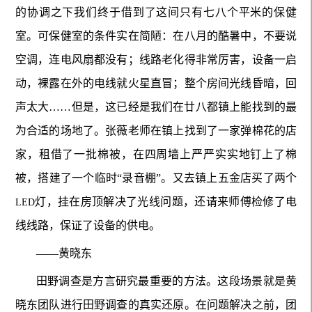
的协调之下我们终于借到了这间只有七八个平米的保健
室。可保健室的条件实在简陋：在八月的酷暑中，不要说
空调，连电风扇都没有；线路老化得非常厉害，设备一启
动，裸露在外的电线就火星直冒；整个房间光线昏暗，回
声太大……但是，这已经是我们在廿八都镇上能找到的最
为合适的场地了。张薇老师在镇上找到了一家弹棉花的店
家，租借了一批棉被，在四周墙上严严实实地钉上了棉
被，搭建了一个临时“录音棚”。又去镇上五金店买了两个
灯，挂在房顶解决了光线问题，还请来师傅检修了电
LED
线线路，保证了设备的供电。
——黄晓东
田野调查是方言研究最重要的方法。这段场景就是黄
晓东团队进行田野调查的真实还原。在问题解决之前，团