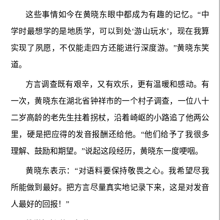
这些事情如今在黄晓东眼中都成为有趣的记忆。“中
学时最想学的是地质学，可以到处‘游山玩水’，现在我算
实现了夙愿，不仅能走四方还能进行深度游。”黄晓东笑
道。
方言调查既有艰辛，又有欢乐，更有温暖和感动。有
一次，黄晓东在湖北省钟祥市的一个村子调查，一位八十
二岁高龄的老先生拄着拐杖，沿着崎岖的小路追了他两公
里，硬是把应得的发音报酬还给他。“他们给予了我很多
理解、鼓励和期望。”说起这段经历，黄晓东一度哽咽。
黄晓东表示：“对语料要保持敬畏之心。我希望尽我
所能做到最好。把方言尽量真实地记录下来，这是对发音
人最好的回报！”