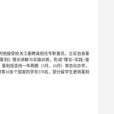
岁的他接受校关工委聘请担任专职委员，立足自身篆
刻》理论讲解与实操训练，形成“理论+实践+鉴
，篆刻班坚持一年两期（3月、10月）常态化办学，
10余个国家的学员378名，部分留学生更将篆刻