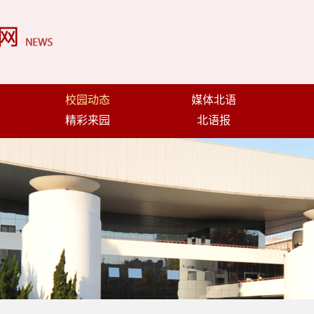
校园动态
媒体北语
精彩来园
北语报