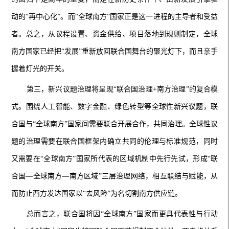
动的“再中心化”。而“全球南方”国家正是这一进程的主导者和受益
者。总之，从议程设置、资金供给、项目落地到规则制定，全球
南方国家已经把“发展”重新放回联合国舞台的聚光灯下，而且亲手
握着灯光的开关。
第三，新兴议题治理将呈现“联合国治理+南方治理”的复合模
式。围绕人工智能、数字金融、绿色转型等全球性新兴议题，联
合国与“全球南方”国家间需要联合开展合作，共同治理。全球性议
题的治理需要在联合国框架内确立共同的伦理与标准规范，同时
又需要在“全球南方”国家所代表的区域机制中先行先试，形成“联
合国—全球南方—南方区域”三层治理网络，相互联结与赋能，从
而防止西方发达国家以“去风险”为名切割南方供应链。
总而言之，联合国将因“全球南方”国家而更具代表性与行动