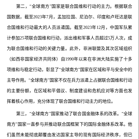
第二，“全球南方”国家是联合国维和行动的主力。根据联合
国数据，截至2023年7月，孟加拉国、尼泊尔、印度和卢旺达是联
合国维和行动最大的人员派遣国。截至2023年12月，中国军队累
计参加25项联合国维和行动，派出维和军事人员超过5万人次，成
为联合国维和行动的关键力量。此外，非洲联盟及其次区域组织
（如西非国家经济共同体）自1990年以来在非洲大陆实施了十多
项维和与稳定行动，彰显了“全球南方”国家在区域和平与安全中的
主导作用。“全球南方”国家不仅在兵力派遣上占据联合国维和行动
的主要份额，在区域和平倡议、制度建设和危机应对等方面也发
挥着核心作用，充分体现了联合国维和行动主力的地位。
第三，“全球南方”国家推动了联合国金融体系的改革。“全球
南方”国家一直参与并推动联合国框架下的国际金融体系改革。他
们虽然未能彻底颠覆由发达国家主导的现有国际经济秩序，但已