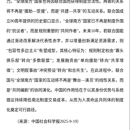
力。“全球南方”国家也将因联合国而获得制度合法性。两者的关系
将不再是“援助—受援”，而是“共建—共享”的互动关系。联合国成
立80周年提供的历史窗口显示，“全球南方”国家已不再是制度外围
的“抗议者”，而是规则重塑的“共同作者”。未来10年，若联合国能
通过渐进改革解决代表性赤字，并以增量创新满足资源需求，则
“包容性多边主义”有望成型，其核心特征为：规则制定权由“寡头
俱乐部”转向“多数联盟”；发展融资由“单向援助”转向“共享增
值”；文明叙事由“冲突预设”转向“和合共生”。在此进程中，联合
国与“全球南方”国家的互动将不再是“舞台—演员”的线性关系，而
是“共同编剧”的协同演化。中国的作用恰在于以其身份优势与系统
倡议持续降低南北制度交易成本，从而为人类命运共同体的制度
化奠定可行路径。
（来源：中国社会科学报2025-9-19）