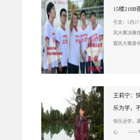
15楼21
引言：5月2
风大赛决赛
寝风大赛是中
王莉宁：
乐为学，
快乐治学，
心 ——专