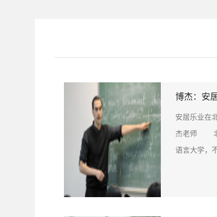
博杰：安
安居乐业在
杰老师 北
语言大学，不