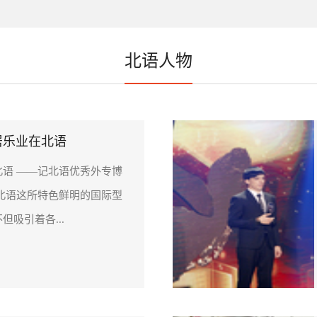
北语人物
居乐业在北语
北语 ——记北语优秀外专博
语这所特色鲜明的国际型
但吸引着各...