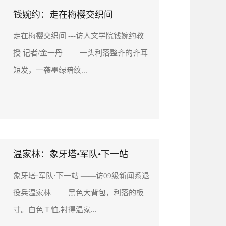
钱婉约：走在梅樱交织间
走在梅樱交织间 ---访人文学院钱婉约教
授 记者/金一丹 一头利落整齐的齐耳
短发，一袭墨绿暗纹...
温家林：象牙塔•军队•下一站
象牙塔·军队·下一站 ――访09级新闻系退
役兵温家林 黑色大背包，利落的板
寸。白色Ｔ恤,衬得温家...