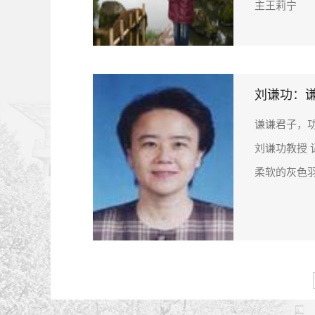
主王莉宁 学
刘谦功：
谦谦君子，
刘谦功教授
柔软的灰色羽