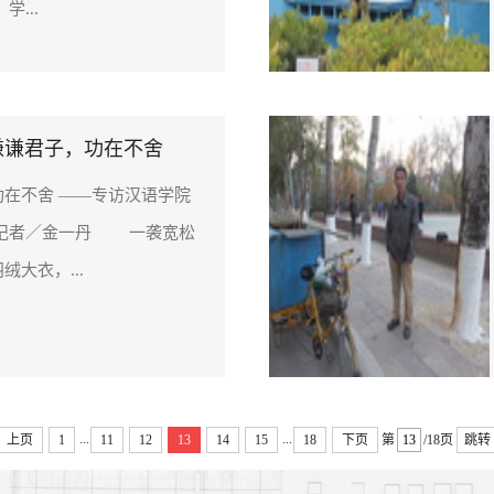
...
谦谦君子，功在不舍
功在不舍 ——专访汉语学院
 记者／金一丹 一袭宽松
绒大衣，...
...
...
上页
1
11
12
13
14
15
18
下页
第
/18页
跳转