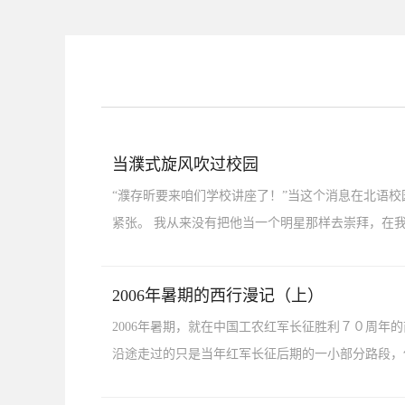
当濮式旋风吹过校园
“濮存昕要来咱们学校讲座了！”当这个消息在北语
紧张。 我从来没有把他当一个明星那样去崇拜，在我看
2006年暑期的西行漫记（上）
2006年暑期，就在中国工农红军长征胜利７０周
沿途走过的只是当年红军长征后期的一小部分路段，但