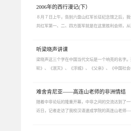
2006年的西行漫记(下）
８月７日上午，告别六盘山红军长征纪念馆之后，我
共红军第一、二、四方面军就是在这里胜利会师，从而
听梁晓声讲课
梁晓声这三个字在中国当代文坛是一个响亮的名字。
轮》、《泯灭》、《浮城》、《父亲》、《中国社会各
难舍肯尼亚——高连山老师的非洲情结
随着中非论坛的隆重开幕，中非之间的交流达到了一个
近日，记者走访了我校汉语速成学院的高连山老师——