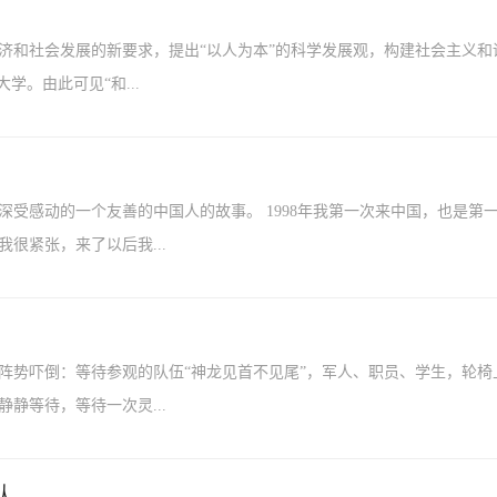
济和社会发展的新要求，提出“以人为本”的科学发展观，构建社会主义和
学。由此可见“和...
受感动的一个友善的中国人的故事。 1998年我第一次来中国，也是第
很紧张，来了以后我...
阵势吓倒：等待参观的队伍“神龙见首不见尾”，军人、职员、学生，轮椅
静等待，等待一次灵...
队