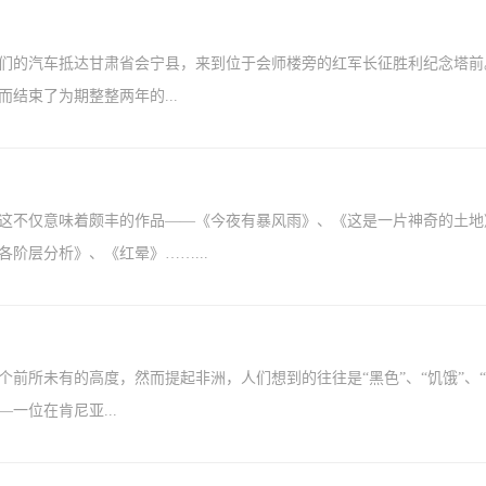
们的汽车抵达甘肃省会宁县，来到位于会师楼旁的红军长征胜利纪念塔前
结束了为期整整两年的...
这不仅意味着颇丰的作品——《今夜有暴风雨》、《这是一片神奇的土地
阶层分析》、《红晕》……...
前所未有的高度，然而提起非洲，人们想到的往往是“黑色”、“饥饿”、“
一位在肯尼亚...