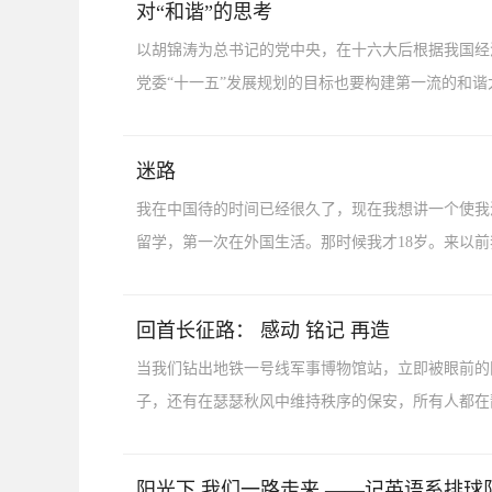
对“和谐”的思考
以胡锦涛为总书记的党中央，在十六大后根据我国经
党委“十一五”发展规划的目标也要构建第一流的和谐大
迷路
我在中国待的时间已经很久了，现在我想讲一个使我深
留学，第一次在外国生活。那时候我才18岁。来以前我
回首长征路： 感动 铭记 再造
当我们钻出地铁一号线军事博物馆站，立即被眼前的
子，还有在瑟瑟秋风中维持秩序的保安，所有人都在静
阳光下 我们一路走来 ——记英语系排球